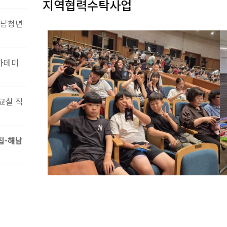
지역협력수탁사업
해남청년
아카데미
"꿈터" 가족체험 발레 관람 지젤
교실 직
07-21
집-해남