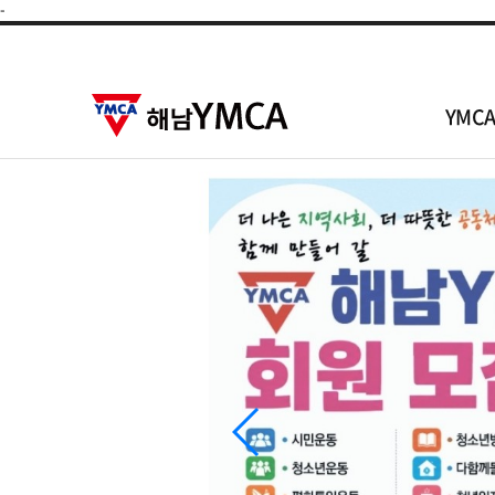
-
YMC