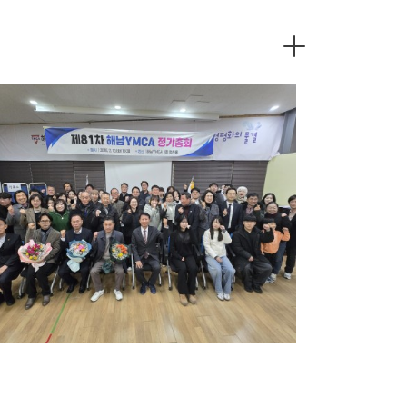
제81차 정기총회
02-26