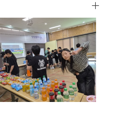
"꿈터" 주말체험 두륜산에서 달리고, 꿈터
시장에서 즐기고!
06-29