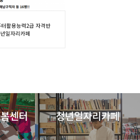
컴퓨터활용능력2급 자격반
청년일자리카페
돌봄센터
청년일자리카페