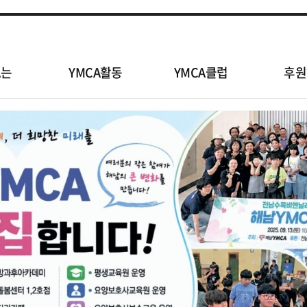
A는
YMCA활동
YMCA클럽
후원