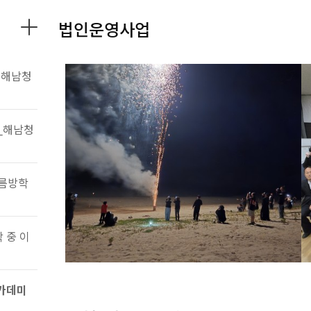
법인운영사업
-해남청
_해남청
2026년 해남YMCA 탄소중립가족캠프 (오
시아노) 1차
여름방학
05-18
 중 이
아카데미